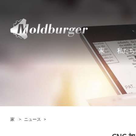
家
私たち
家
>
ニュース
>