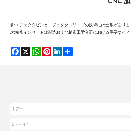
CNC
前:
エジェクタピンとエジェクタスリーブの技術には進歩がありま
次:
精密インサートは製造および精密工学分野における重要なイノ
Facebook
X
WhatsApp
Pinterest
LinkedIn
Share